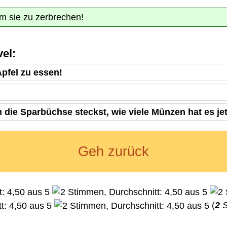
 um sie zu zerbrechen!
el:
Apfel zu essen!
die Sparbüchse steckst, wie viele Münzen hat es je
Geh zurück
(
2
S