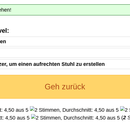
ehen!
el:
nen
er, um einen aufrechten Stuhl zu erstellen
Geh zurück
(
2
S