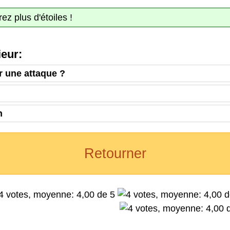
ez plus d'étoiles !
eur:
 une attaque ?
!
n
Retourner