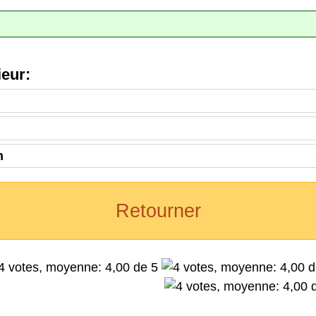
eur:
n
Retourner