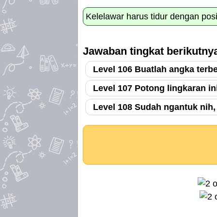
Kelelawar harus tidur dengan posi
Jawaban tingkat berikutny
Level 106 Buatlah angka terb
Level 107 Potong lingkaran in
Level 108 Sudah ngantuk nih,