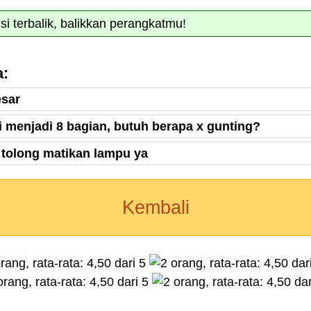
si terbalik, balikkan perangkatmu!
a:
esar
i menjadi 8 bagian, butuh berapa x gunting?
 tolong matikan lampu ya
Kembali