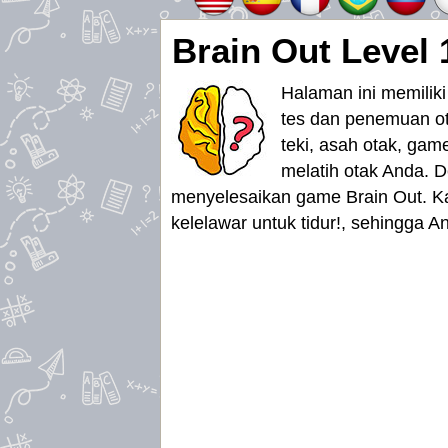
Brain Out Level 1
Halaman ini memilik
tes dan penemuan ot
teki, asah otak, gam
melatih otak Anda. 
menyelesaikan game Brain Out. Ka
kelelawar untuk tidur!, sehingga 