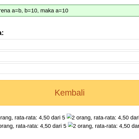
Karena a=b, b=10, maka a=10
a:
Kembali