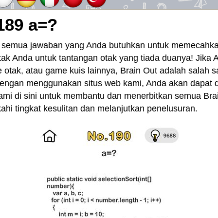
189 a=?
i semua jawaban yang Anda butuhkan untuk memecahkan
ak Anda untuk tantangan otak yang tiada duanya! Jika 
e otak, atau game kuis lainnya, Brain Out adalah salah s
Dengan menggunakan situs web kami, Anda akan dapat 
mi di sini untuk membantu dan menerbitkan semua Brai
hi tingkat kesulitan dan melanjutkan penelusuran.