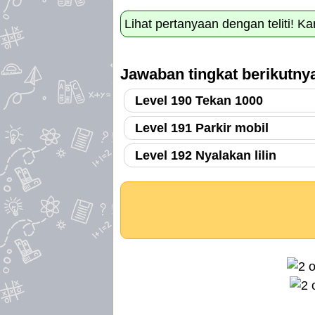
Lihat pertanyaan dengan teliti! 
Jawaban tingkat berikutny
Level 190 Tekan 1000
Level 191 Parkir mobil
Level 192 Nyalakan lilin