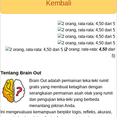
Kembali
(
2
orang, rata-rata:
4,50
dari
5
)
Tentang Brain Out
Brain Out adalah permainan teka-teki rumit
gratis yang membuat ketagihan dengan
serangkaian permainan asah otak yang rumit
dan pengujian teka-teki yang berbeda
menantang pikiran Anda.
Ini mengevaluasi kemampuan berpikir logis, refleks, akurasi,