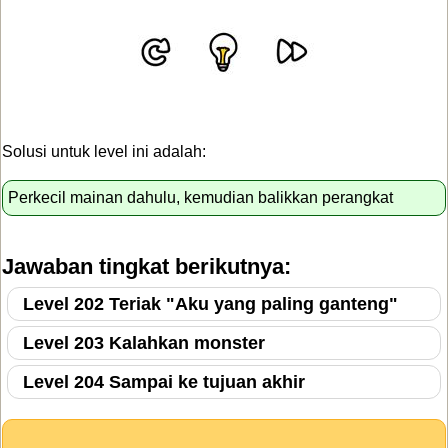
Solusi untuk level ini adalah:
Perkecil mainan dahulu, kemudian balikkan perangkat
Jawaban tingkat berikutnya:
Level 202 Teriak "Aku yang paling ganteng"
Level 203 Kalahkan monster
Level 204 Sampai ke tujuan akhir