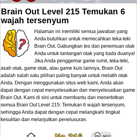
Brain Out Level 215 Temukan 6
wajah tersenyum
Halaman ini memiliki semua jawaban yang
Anda butuhkan untuk memecahkan teka-teki
Brain Out. Gabungkan tes dan penemuan otak
Anda untuk tantangan otak yang tiada duanya!
Jika Anda penggemar game rumit, teka-teki,
asah otak, game otak, atau game kuis lainnya, Brain Out
adalah salah satu pilihan paling banyak untuk melatih otak
Anda. Dengan menggunakan situs web kami, Anda akan
dapat dengan cepat menyelesaikan dan menyelesaikan game
Brain Out. Kami di sini untuk membantu dan menerbitkan
semua Brain Out Level 215: Temukan 6 wajah tersenyum,
sehingga Anda dapat dengan cepat melangkahi tingkat
kesulitan dan melanjutkan penelusuran.