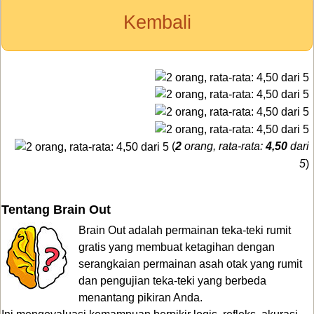
Kembali
(
2
orang, rata-rata:
4,50
dari
5
)
Tentang Brain Out
Brain Out adalah permainan teka-teki rumit
gratis yang membuat ketagihan dengan
serangkaian permainan asah otak yang rumit
dan pengujian teka-teki yang berbeda
menantang pikiran Anda.