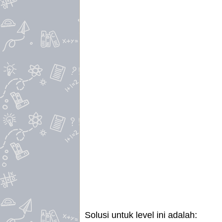
Solusi untuk level ini adalah: