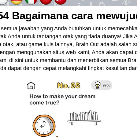
 54 Bagaimana cara mewuj
i semua jawaban yang Anda butuhkan untuk memecahkan
ak Anda untuk tantangan otak yang tiada duanya! Jika 
e otak, atau game kuis lainnya, Brain Out adalah salah s
Dengan menggunakan situs web kami, Anda akan dapat 
mi di sini untuk membantu dan menerbitkan semua Bra
a dapat dengan cepat melangkahi tingkat kesulitan da