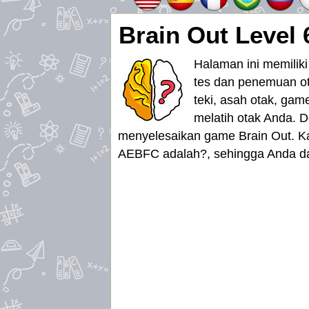
Brain Out Level
Halaman ini memilik
tes dan penemuan ot
teki, asah otak, gam
melatih otak Anda. 
menyelesaikan game Brain Out. Ka
AEBFC adalah?, sehingga Anda dap