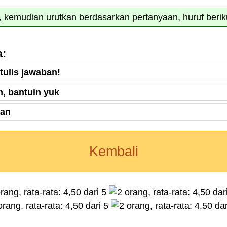
 kemudian urutkan berdasarkan pertanyaan, huruf beri
a:
tulis jawaban!
h, bantuin yuk
tan
Kembali