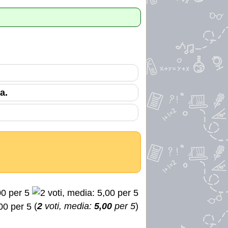
a.
(
2
voti, media:
5,00
per 5
)