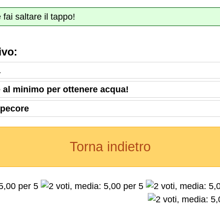
fai saltare il tappo!
ivo:
a
re al minimo per ottenere acqua!
e pecore
Torna indietro