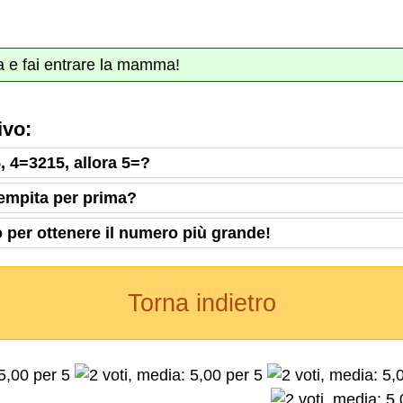
ta e fai entrare la mamma!
ivo:
, 4=3215, allora 5=?
iempita per prima?
o per ottenere il numero più grande!
Torna indietro