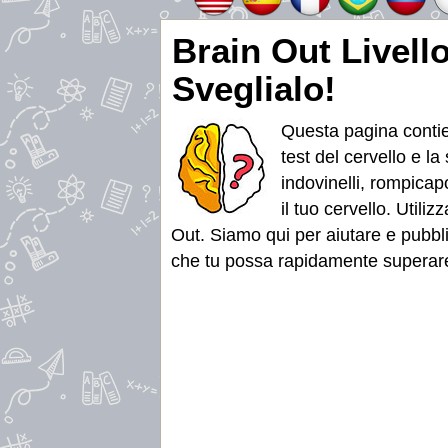
Brain Out Livel
Sveglialo!
Questa pagina contien
test del cervello e l
indovinelli, rompicapo
il tuo cervello. Util
Out. Siamo qui per aiutare e pubbl
che tu possa rapidamente superare il