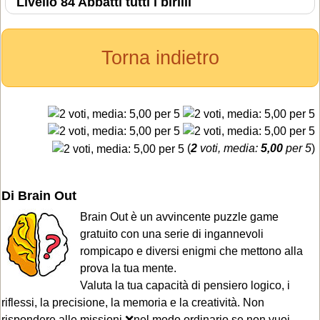
Livello 84 Abbatti tutti i birilli
Torna indietro
(
2
voti, media:
5,00
per 5
)
Di Brain Out
Brain Out è un avvincente puzzle game
gratuito con una serie di ingannevoli
rompicapo e diversi enigmi che mettono alla
prova la tua mente.
Valuta la tua capacità di pensiero logico, i
riflessi, la precisione, la memoria e la creatività. Non
rispondere alle missioni ❌nel modo ordinario se non vuoi