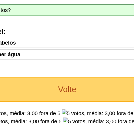
xtos?
l:
abelos
ber água
Volte