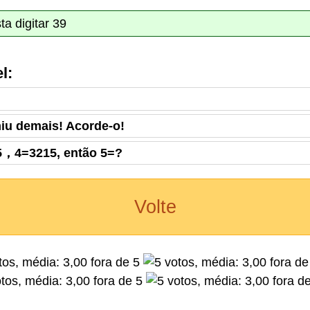
 digitar 39
l:
iu demais! Acorde-o!
，4=3215, então 5=?
Volte