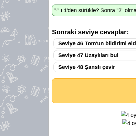
"-" ı 1'den sürükle? Sonra "2" olma
Sonraki seviye cevaplar:
Seviye 46 Tom'un bildirimi el
Seviye 47 Uzaylıları bul
Seviye 48 Şanslı çevir