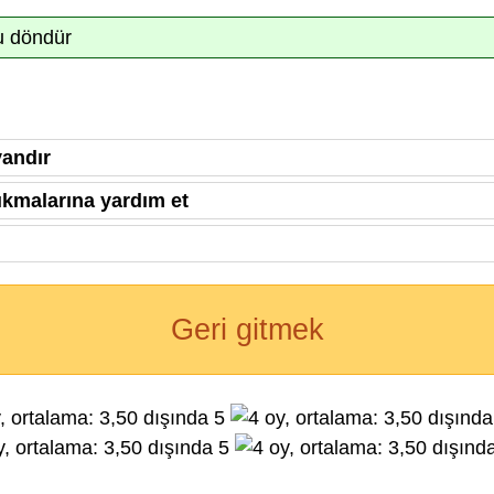
u döndür
andır
ıkmalarına yardım et
Geri gitmek