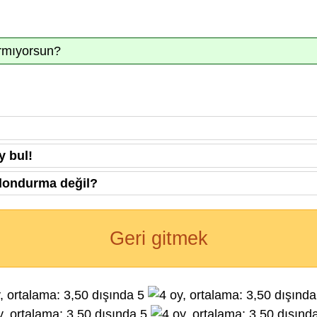
ırmıyorsun?
y bul!
 dondurma değil?
Geri gitmek