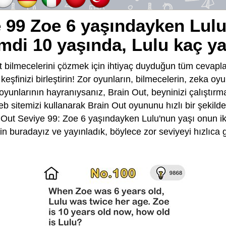
e 99 Zoe 6 yaşındayken Lul
şimdi 10 yaşında, Lulu kaç y
 bilmecelerini çözmek için ihtiyaç duyduğun tüm cevapla
e keşfinizi birleştirin! Zor oyunların, bilmecelerin, zeka o
 oyunlarının hayranıysanız, Brain Out, beyninizi çalıştırma
eb sitemizi kullanarak Brain Out oyununu hızlı bir şekild
Out Seviye 99: Zoe 6 yaşındayken Lulu'nun yaşı onun iki
n buradayız ve yayınladık, böylece zor seviyeyi hızlıca