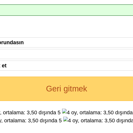
orundasın
 et
Geri gitmek